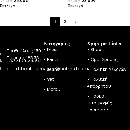
26,00
€
28,00
€
46,00
€
56,00
€
Επιλογή
Επιλογή
1
2
→
Κατηγορίες
Χρήσιμα Links
• Dress
• Shop
Πραξιτέλους 150,
Πειραιάς 185 35
• Pants
• Όροι Χρήσης
+30 2104128562
detailsboutiqueofficial@hotmail.com
• Jeans
• Πολιτική Αλλαγών
• Set
• Πολιτική
Απορρήτου
• More...
• Φόρμα
Επιστροφής
Προϊόντος