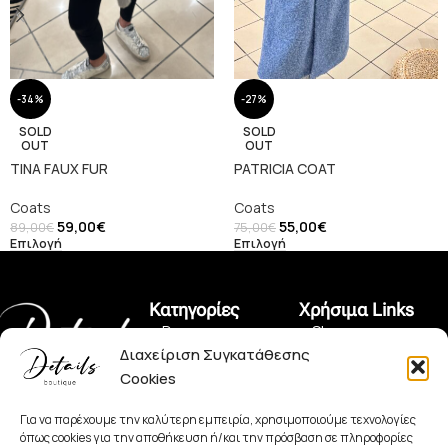
-34%
-27%
SOLD
SOLD
OUT
OUT
TINA FAUX FUR
PATRICIA COAT
Coats
Coats
59,00
€
55,00
€
89,00
€
75,00
€
Επιλογή
Επιλογή
Κατηγορίες
Χρήσιμα Links
• Dress
• Shop
Διαχείριση Συγκατάθεσης
• Pants
• Όροι Χρήσης
Cookies
Πραξιτέλους 150,
• Jeans
• Πολιτική Αλλαγών
Πειραιάς 185 35
+30 2104128562
Για να παρέχουμε την καλύτερη εμπειρία, χρησιμοποιούμε τεχνολογίες
• Set
• Πολιτική
όπως cookies για την αποθήκευση ή/και την πρόσβαση σε πληροφορίες