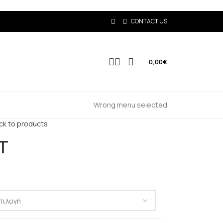
CONTACT US
0,00
€
Wrong menu selected
ck to products
T