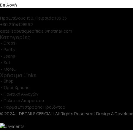
Επιλογή
Πραξιτέλους 150, Πειραιάς 185 35
+30 2104128562
detailsboutiqueofficial@hotmail.com
Κατηγορίες
• Dress
• Pants
• Jeans
• Set
• More...
Χρήσιμα Links
• Shop
• Όροι Χρήσης
• Πολιτική Αλλαγών
• Πολιτική Απορρήτου
• Φόρμα Επιστροφής Προϊόντος
© 2024 – DETAILS OFFICIAL | All Rights Reserved | Design & Develop