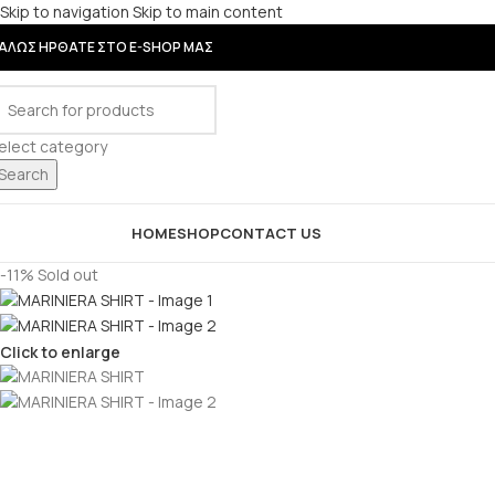
Skip to navigation
Skip to main content
ΑΛΩΣ ΗΡΘΑΤΕ ΣΤΟ E-SHOP ΜΑΣ
elect category
Search
rowse Categories
HOME
SHOP
CONTACT US
-11%
Sold out
Click to enlarge