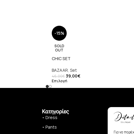
-15%
SOLD
OUT
CHIC SET
BAZAAR
,
Set
39,00
€
46,00
€
Επιλογή
Κατηγορίες
• Dress
• Pants
Για να παρέ