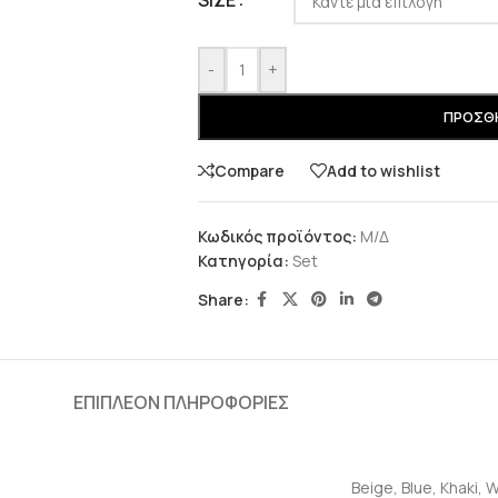
SIZE
-
+
ΠΡΟΣΘΉ
Compare
Add to wishlist
Κωδικός προϊόντος:
Μ/Δ
Κατηγορία:
Set
Share:
ΕΠΙΠΛΈΟΝ ΠΛΗΡΟΦΟΡΊΕΣ
Beige
,
Blue
,
Khaki
,
W