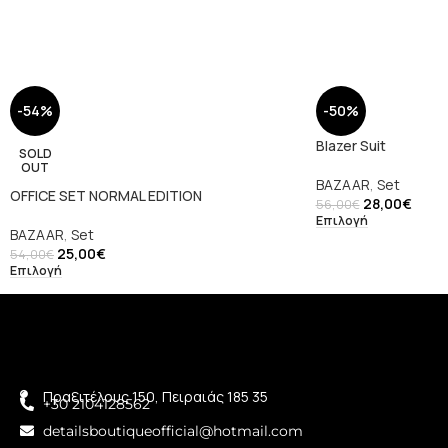
-54%
-50%
Blazer Suit
SOLD
OUT
BAZAAR
,
Set
OFFICE SET NORMAL EDITION
28,00
€
56,00
€
Επιλογή
BAZAAR
,
Set
25,00
€
54,00
€
Επιλογή
Πραξιτέλους 150, Πειραιάς 185 35
+30 2104128562
detailsboutiqueofficial@hotmail.com