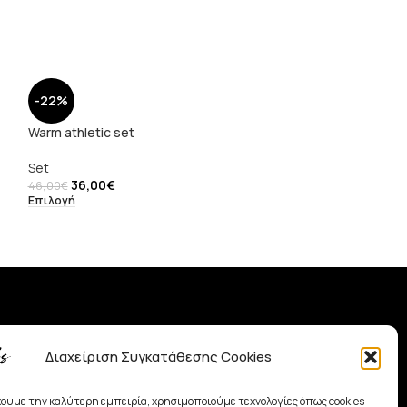
-22%
-22%
Warm athletic set
SOLD
OUT
Set
Simply set
36,00
€
46,00
€
Επιλογή
Set
36,00
€
46,00
€
Επιλογή
Χρήσιμα Links
Διαχείριση Συγκατάθεσης Cookies
• Shop
• Όροι Χρήσης
χουμε την καλύτερη εμπειρία, χρησιμοποιούμε τεχνολογίες όπως cookies