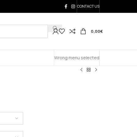
CONTACT US
0,00
€
Wrong menu selected