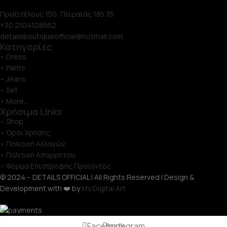
Πραξιτέλους 150, Πειραιάς 185 35
+30 2104128562
detailsboutiqueofficial@hotmail.com
Κατηγορίες
• Dress
• Pants
• Jeans
• Set
• More...
Χρήσιμα Links
• Shop
• Όροι Χρήσης
• Πολιτική Αλλαγών
• Πολιτική Απορρήτου
• Φόρμα Επιστροφής Προϊόντος
© 2024 – DETAILS OFFICIAL | All Rights Reserved | Design &
Development with ❤️ by
My Digital Art
Facebook
Instagram