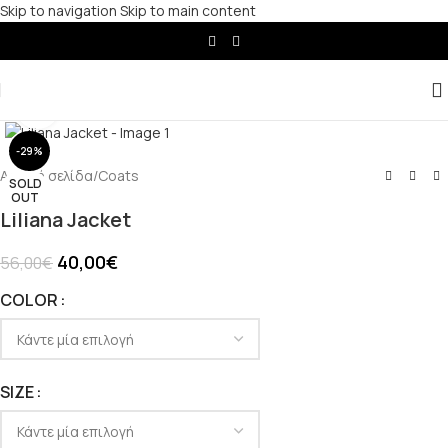
Skip to navigation
Skip to main content
Click to enlarge
-29%
Αρχική σελίδα
/
Coats
SOLD
OUT
Liliana Jacket
40,00
€
56,00
€
COLOR
SIZE