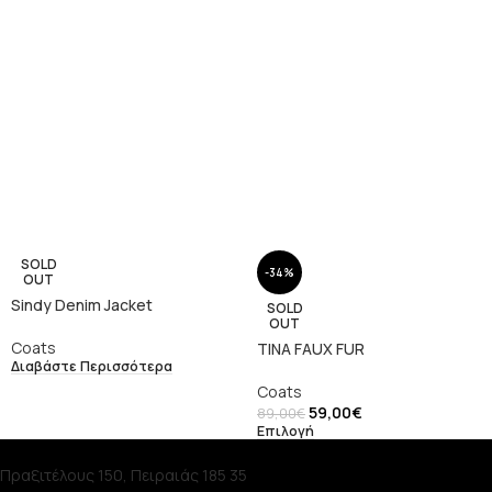
SOLD
-34%
OUT
Sindy Denim Jacket
SOLD
OUT
Coats
TINA FAUX FUR
Διαβάστε Περισσότερα
Coats
59,00
€
89,00
€
Επιλογή
Πραξιτέλους 150, Πειραιάς 185 35