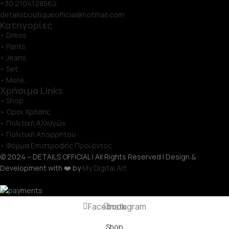
+30 2104128562
detailsboutiqueofficial@hotmail.com
Κατηγορίες
• Dress
• Pants
• Jeans
• Set
• More...
Χρήσιμα Links
• Shop
• Όροι Χρήσης
• Πολιτική Αλλαγών
• Πολιτική Απορρήτου
• Φόρμα Επιστροφής Προϊόντος
© 2024 – DETAILS OFFICIAL | All Rights Reserved | Design &
Development with ❤️ by
My Digital Art
Facebook
Instagram
Shop