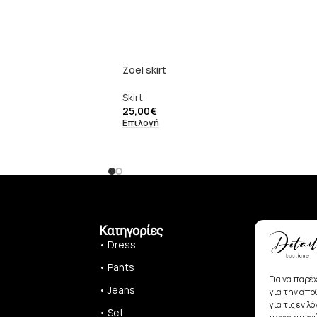
Zoel skirt
Skirt
25,00
€
Επιλογή
Κατηγορίες
• Dress
• Pants
Για να παρέ
• Jeans
για την απ
για τις εν 
• Set