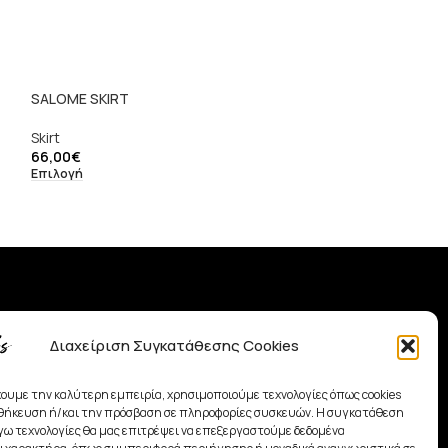
SALOME SKIRT
-46%
Skirt
Amelie Skirt
66,00
€
Επιλογή
Skirt
25,00
€
46,00
€
Επιλογή
Χρήσιμα Links
Διαχείριση Συγκατάθεσης Cookies
• Shop
• Όροι Χρήσης
χουμε την καλύτερη εμπειρία, χρησιμοποιούμε τεχνολογίες όπως cookies
• Πολιτική Αλλαγών
οθήκευση ή/και την πρόσβαση σε πληροφορίες συσκευών. Η συγκατάθεση
λόγω τεχνολογίες θα μας επιτρέψει να επεξεργαστούμε δεδομένα
• Πολιτική Απορρήτου