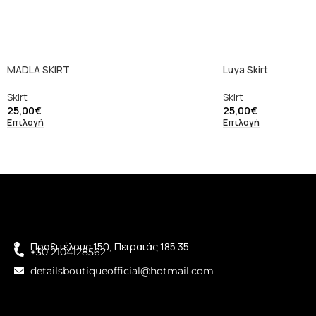
MADLA SKIRT
Luya Skirt
Skirt
Skirt
25,00
€
25,00
€
Επιλογή
Επιλογή
Πραξιτέλους 150, Πειραιάς 185 35
+30 2104128562
detailsboutiqueofficial@hotmail.com