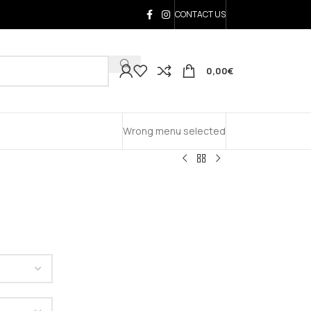
CONTACT US
0,00
€
Wrong menu selected