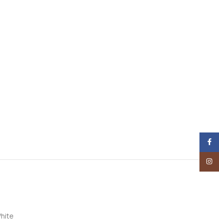
Face
Insta
hite