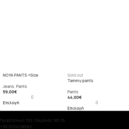
NOYA PANTS +Size
Sold out
Tammy pants
Jeans
,
Pants
59,00
€
Pants
44,00
€
Επιλογή
Επιλογή
Πραξιτέλους 150, Πειραιάς 185 35
+30 2104128562