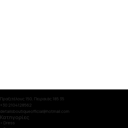
Πραξιτέλους 150, Πειραιάς 185 35
+30 2104128562
detailsboutiqueofficial@hotmail.com
Κατηγορίες
• Dress