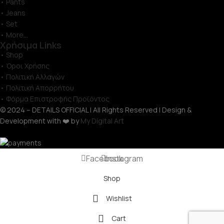
• Pants
• Jeans
• Set
• More...
Χρήσιμα Links
• Shop
• Όροι Χρήσης
• Πολιτική Αλλαγών
• Πολιτική Απορρήτου
• Φόρμα Επιστροφής Προϊόντος
© 2024 – DETAILS OFFICIAL | All Rights Reserved | Design &
Development with ❤️ by
My Digital Art
Facebook
Instagram
Shop
Wishlist
Cart