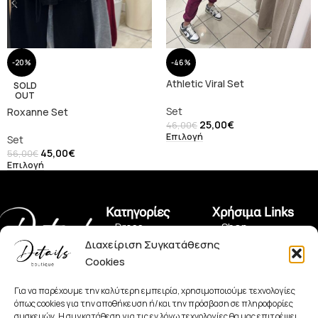
-20%
-46%
Athletic Viral Set
SOLD
OUT
Set
Roxanne Set
25,00
€
46,00
€
Επιλογή
Set
45,00
€
56,00
€
Επιλογή
Κατηγορίες
Χρήσιμα Links
• Dress
• Shop
Διαχείριση Συγκατάθεσης
• Pants
• Όροι Χρήσης
Cookies
Πραξιτέλους 150,
• Jeans
• Πολιτική Αλλαγών
Πειραιάς 185 35
+30 2104128562
Για να παρέχουμε την καλύτερη εμπειρία, χρησιμοποιούμε τεχνολογίες
• Set
• Πολιτική
όπως cookies για την αποθήκευση ή/και την πρόσβαση σε πληροφορίες
detailsboutiqueofficial@hotmail.com
Απορρήτου
συσκευών. Η συγκατάθεση για τις εν λόγω τεχνολογίες θα μας επιτρέψει