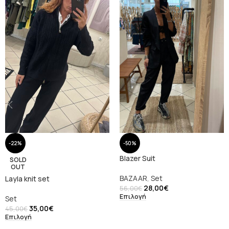
-22%
-50%
Blazer Suit
SOLD
OUT
BAZAAR
,
Set
Layla knit set
28,00
€
56,00
€
Επιλογή
Set
35,00
€
45,00
€
Επιλογή