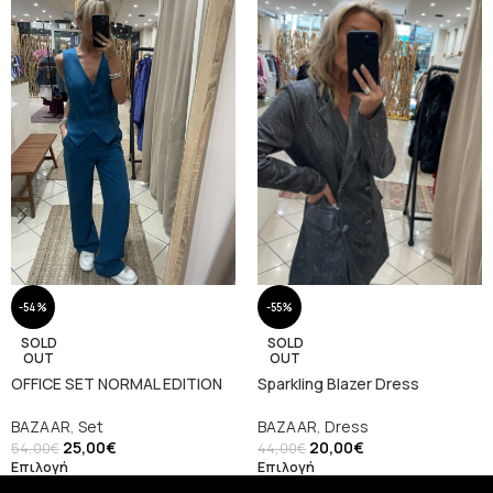
-54%
-55%
SOLD
SOLD
OUT
OUT
OFFICE SET NORMAL EDITION
Sparkling Blazer Dress
BAZAAR
,
Set
BAZAAR
,
Dress
25,00
€
20,00
€
54,00
€
44,00
€
Επιλογή
Επιλογή