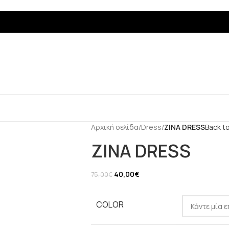
Αρχική σελίδα
/
Dress
/
ZINA DRESS
Back t
ZINA DRESS
40,00
€
75,00
€
COLOR