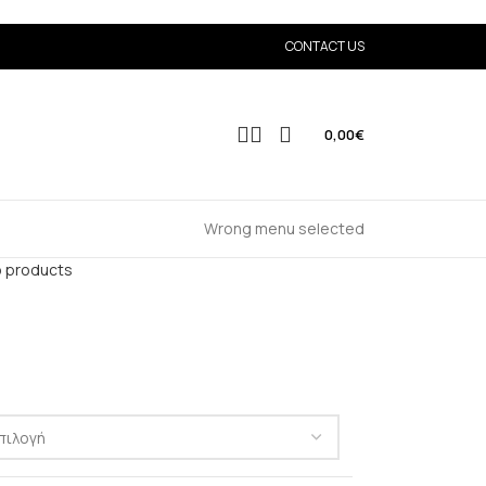
CONTACT US
0,00
€
Wrong menu selected
o products