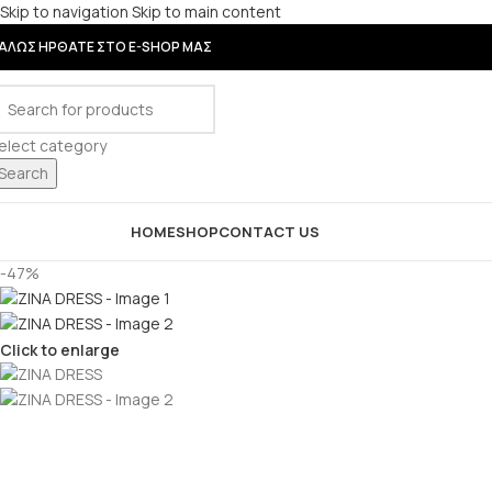
Skip to navigation
Skip to main content
ΑΛΩΣ ΗΡΘΑΤΕ ΣΤΟ E-SHOP ΜΑΣ
elect category
Search
rowse Categories
HOME
SHOP
CONTACT US
-47%
Click to enlarge