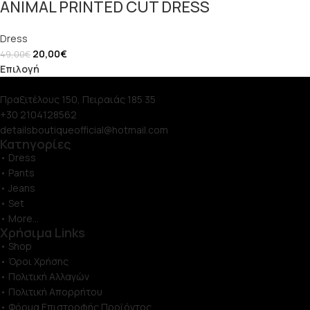
ANIMAL PRINTED CUT DRESS
Dress
20,00
€
49,00
€
Επιλογή
Πραξιτέλους 150, Πειραιάς 185 35
+30 2104128562
detailsboutiqueofficial@hotmail.com
Κατηγορίες
• Dress
• Pants
• Jeans
• Set
• More...
Χρήσιμα Links
• Shop
• Όροι Χρήσης
• Πολιτική Αλλαγών
• Πολιτική Απορρήτου
• Φόρμα Επιστροφής Προϊόντος