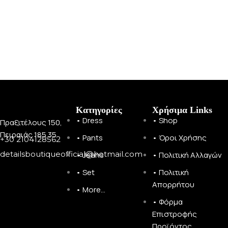
Κατηγορίες
Χρήσιμα Links
• Dress
• Shop
Πραξιτέλους 150,
Πειραιάς 185 35
• Pants
• Όροι Χρήσης
+30 2104128562
detailsboutiqueofficial@hotmail.com
• Jeans
• Πολιτική Αλλαγών
• Set
• Πολιτική
Απορρήτου
• More...
• Φόρμα
Επιστροφής
Προϊόντος