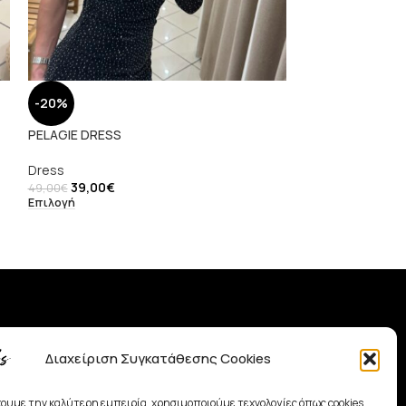
-20%
-50%
PELAGIE DRESS
GLAM DRESS
Dress
BAZAAR
,
Dress
39,00
€
28,00
€
49,00
€
56,00
€
Επιλογή
Επιλογή
Χρήσιμα Links
Διαχείριση Συγκατάθεσης Cookies
• Shop
• Όροι Χρήσης
χουμε την καλύτερη εμπειρία, χρησιμοποιούμε τεχνολογίες όπως cookies