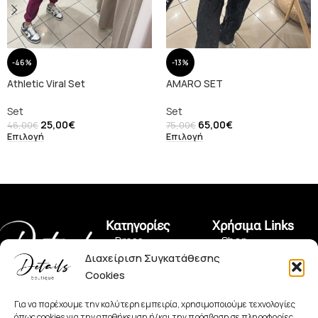
-46%
-13%
Athletic Viral Set
AMARO SET
Set
Set
25,00
€
65,00
€
46,00
€
75,00
€
Επιλογή
Επιλογή
Κατηγορίες
Χρήσιμα Links
• Dress
• Shop
Διαχείριση Συγκατάθεσης
• Pants
• Όροι Χρήσης
Cookies
Πραξιτέλους 150,
• Jeans
• Πολιτική Αλλαγών
Πειραιάς 185 35
+30 2104128562
Για να παρέχουμε την καλύτερη εμπειρία, χρησιμοποιούμε τεχνολογίες
• Set
• Πολιτική
όπως cookies για την αποθήκευση ή/και την πρόσβαση σε πληροφορίες