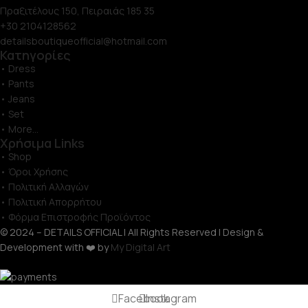
Πραξιτέλους 150, Πειραιάς 185 35
+30 2104128562
detailsboutiqueofficial@hotmail.com
Κατηγορίες
• Dress
• Pants
• Jeans
• Set
• More...
Χρήσιμα Links
• Shop
• Όροι Χρήσης
• Πολιτική Αλλαγών
• Πολιτική Απορρήτου
• Φόρμα Επιστροφής Προϊόντος
© 2024 – DETAILS OFFICIAL | All Rights Reserved | Design &
Development with ❤️ by
My Digital Art
Facebook
Instagram