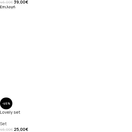
39,00
€
46,00
€
Επιλογή
-46%
Lovely set
Set
25,00
€
46,00
€