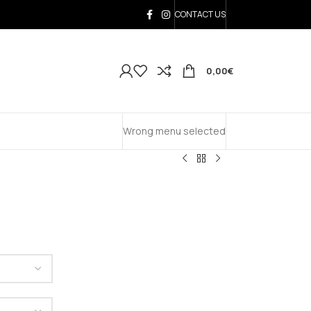
CONTACT US
0,00
€
Wrong menu selected