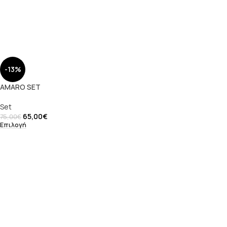
-13%
AMARO SET
Set
65,00
€
75,00
€
Επιλογή