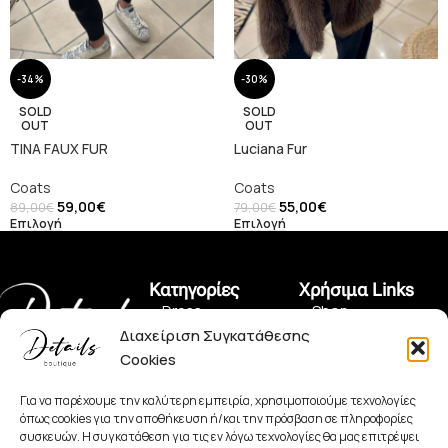
-34%
-30%
SOLD
SOLD
OUT
OUT
TINA FAUX FUR
Luciana Fur
Coats
Coats
59,00
€
55,00
€
89,00
€
79,00
€
Επιλογή
Επιλογή
Κατηγορίες
Χρήσιμα Links
• Dress
• Shop
Διαχείριση Συγκατάθεσης
• Pants
• Όροι Χρήσης
Cookies
Πραξιτέλους 150,
• Jeans
• Πολιτική Αλλαγών
Πειραιάς 185 35
+30 2104128562
Για να παρέχουμε την καλύτερη εμπειρία, χρησιμοποιούμε τεχνολογίες
• Set
• Πολιτική
όπως cookies για την αποθήκευση ή/και την πρόσβαση σε πληροφορίες
detailsboutiqueofficial@hotmail.com
Απορρήτου
συσκευών. Η συγκατάθεση για τις εν λόγω τεχνολογίες θα μας επιτρέψει
• More...