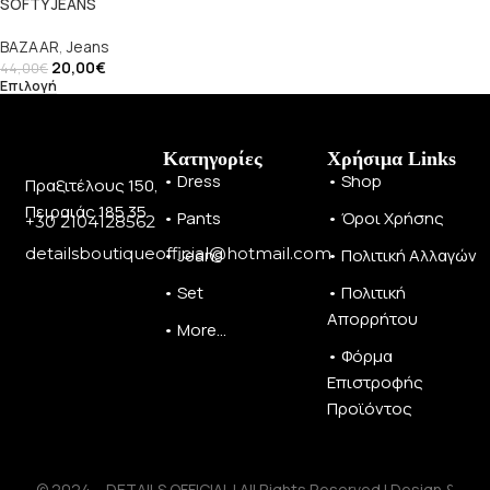
SOFTY JEANS
BAZAAR
,
Jeans
20,00
€
44,00
€
Επιλογή
Κατηγορίες
Χρήσιμα Links
• Dress
• Shop
Πραξιτέλους 150,
Πειραιάς 185 35
• Pants
• Όροι Χρήσης
+30 2104128562
detailsboutiqueofficial@hotmail.com
• Jeans
• Πολιτική Αλλαγών
• Set
• Πολιτική
Απορρήτου
• More...
• Φόρμα
Επιστροφής
Προϊόντος
© 2024 – DETAILS OFFICIAL | All Rights Reserved | Design &