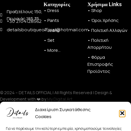
Κατηγορίες
Χρήσιμα Links
• Dress
• Shop
Πραξιτέλους 150,
Πειραιάς 185 35
• Pants
• Όροι Χρήσης
+30 2104128562
detailsboutiqueofficial@hotmail.com
• Jeans
• Πολιτική Αλλαγών
• Set
• Πολιτική
Απορρήτου
• More...
• Φόρμα
Επιστροφής
Προϊόντος
© 2024 – DETAILS OFFICIAL | All Rights Reserved | Design &
Development with ❤️ by
My Digital Art
Διαχείριση Συγκατάθεσης
Cookies
Facebook
Instagram
Για να παρέχουμε την καλύτερη εμπειρία, χρησιμοποιούμε τεχνολογίες