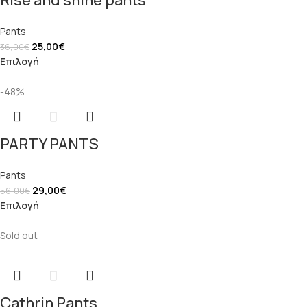
Rise and shine pants
Pants
25,00
€
36,00
€
Επιλογή
-48%
PARTY PANTS
Pants
29,00
€
56,00
€
Επιλογή
Sold out
Cathrin Pants