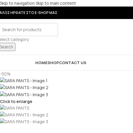
Skip to navigation
Skip to main content
ΑΛΩΣ ΗΡΘΑΤΕ ΣΤΟ E-SHOP ΜΑΣ
elect category
Search
rowse Categories
HOME
SHOP
CONTACT US
-50%
Click to enlarge