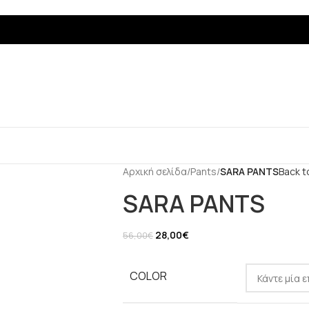
Αρχική σελίδα
/
Pants
/
SARA PANTS
Back t
SARA PANTS
28,00
€
56,00
€
COLOR