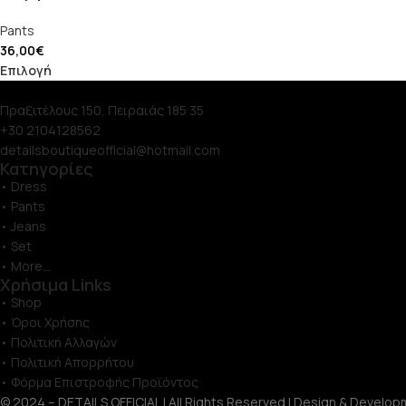
Pants
36,00
€
Επιλογή
Πραξιτέλους 150, Πειραιάς 185 35
+30 2104128562
detailsboutiqueofficial@hotmail.com
Κατηγορίες
• Dress
• Pants
• Jeans
• Set
• More...
Χρήσιμα Links
• Shop
• Όροι Χρήσης
• Πολιτική Αλλαγών
• Πολιτική Απορρήτου
• Φόρμα Επιστροφής Προϊόντος
© 2024 – DETAILS OFFICIAL | All Rights Reserved | Design & Develop