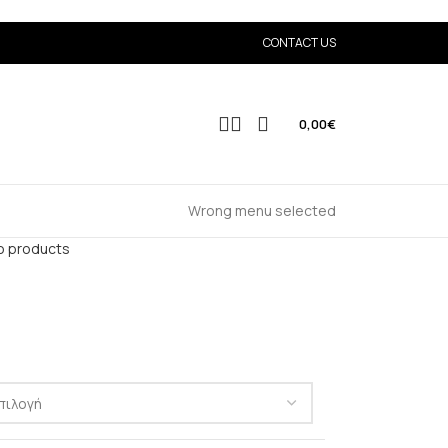
CONTACT US
0,00
€
Wrong menu selected
o products