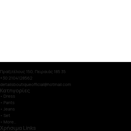
Πραξιτέλους 150, Πειραιάς 185 35
+30 2104128562
detailsboutiqueofficial@hotmail.com
Κατηγορίες
• Dress
• Pants
• Jeans
• Set
• More...
Χρήσιμα Links