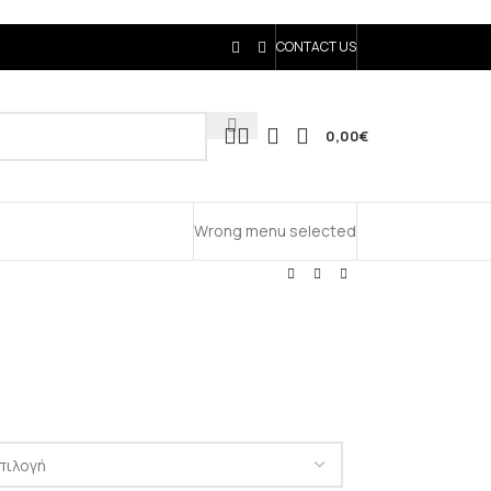
CONTACT US
0,00
€
Wrong menu selected