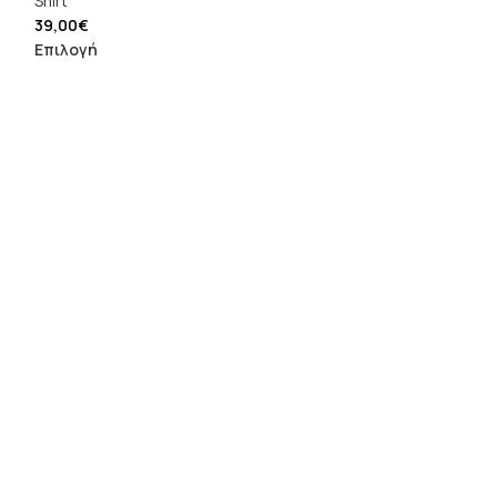
Shirt
39,00
€
Επιλογή
Lumina Shi
Shirt
56,00
€
Επιλογή