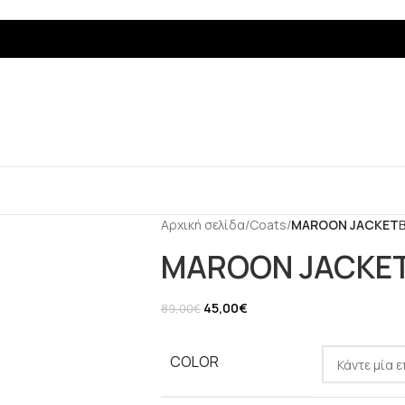
Αρχική σελίδα
/
Coats
/
MAROON JACKET
MAROON JACKE
45,00
€
89,00
€
COLOR